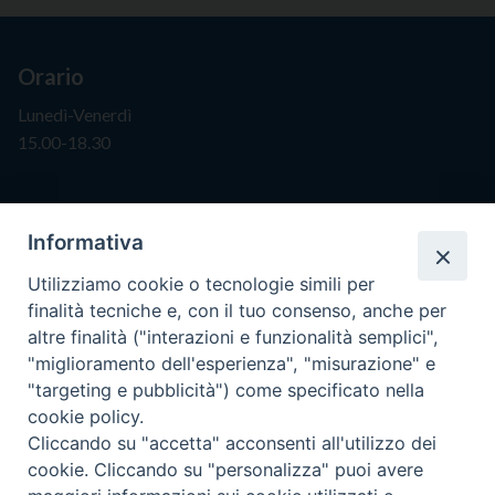
Orario
Lunedì-Venerdì
15.00-18.30
Segreteria
Informativa
info@issr-rc.it
Utilizziamo cookie o tecnologie simili per
Tel. 0965593575
finalità tecniche e, con il tuo consenso, anche per
Fax 0965597484
altre finalità ("interazioni e funzionalità semplici",
"miglioramento dell'esperienza", "misurazione" e
"targeting e pubblicità") come specificato nella
Istituto Superiore di Scienze Religiose
cookie policy.
"Mons. Vincenzo Zoccali"
Cliccando su "accetta" acconsenti all'utilizzo dei
Via Pio XI, 236 - 89133 Reggio Calabria
cookie. Cliccando su "personalizza" puoi avere