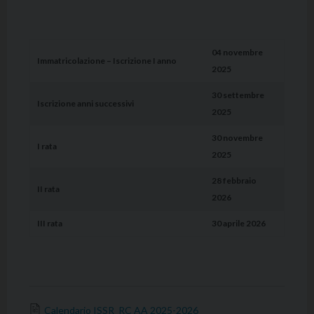
04 novembre
Immatricolazione – Iscrizione I anno
2025
30 settembre
Iscrizione anni successivi
2025
30 novembre
I rata
2025
28 febbraio
II rata
2026
III rata
30 aprile 2026
Calendario ISSR_RC AA 2025-2026