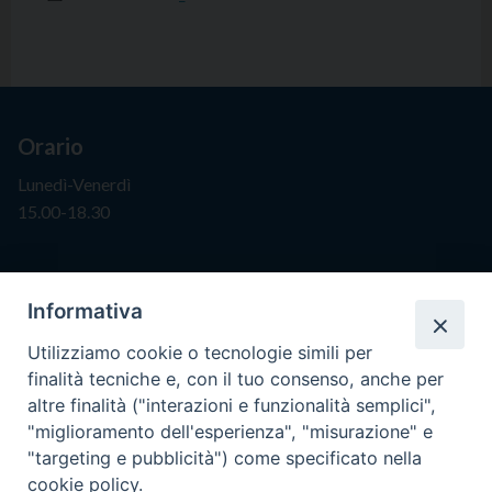
Orario
Lunedì-Venerdì
15.00-18.30
Segreteria
Informativa
info@issr-rc.it
Utilizziamo cookie o tecnologie simili per
Tel. 0965593575
finalità tecniche e, con il tuo consenso, anche per
Fax 0965597484
altre finalità ("interazioni e funzionalità semplici",
"miglioramento dell'esperienza", "misurazione" e
"targeting e pubblicità") come specificato nella
Istituto Superiore di Scienze Religiose
cookie policy.