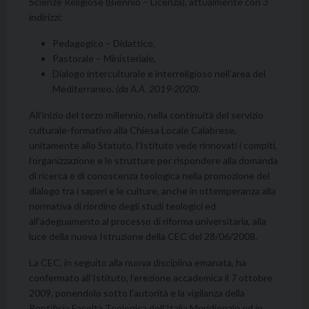
Scienze Religiose (Biennio – Licenza), attualmente con 3
indirizzi:
Pedagogico – Didattico,
Pastorale – Ministeriale,
Dialogo interculturale e interreligioso nell’area del
Mediterraneo.
(da A.A. 2019-2020)
.
All’inizio del terzo millennio, nella continuità del servizio
culturale-formativo alla Chiesa Locale Calabrese,
unitamente allo Statuto, l’Istituto vede rinnovati i compiti,
l’organizzazione e le strutture per rispondere alla domanda
di ricerca e di conoscenza teologica nella promozione del
dialogo tra i saperi e le culture, anche in ottemperanza alla
normativa di riordino degli studi teologici ed
all’adeguamento al processo di riforma universitaria, alla
luce della nuova Istruzione della CEC del 28/06/2008.
La CEC, in seguito alla nuova disciplina emanata, ha
confermato all’Istituto, l’erezione accademica il 7 ottobre
2009, ponendolo sotto l’autorità e la vigilanza della
Pontificia Facoltà Teologica dell’Italia Meridionale ed in