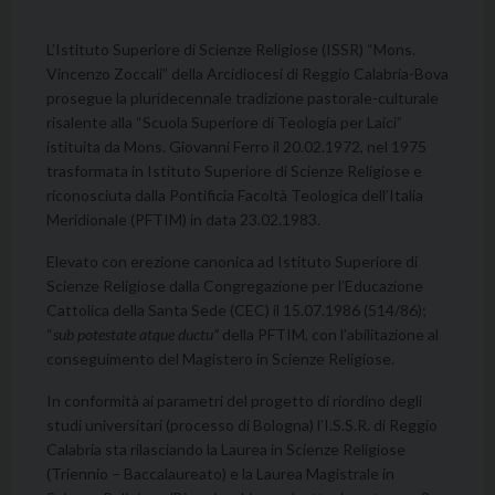
L’Istituto Superiore di Scienze Religiose (ISSR) “Mons.
Vincenzo Zoccali” della Arcidiocesi di Reggio Calabria-Bova
prosegue la pluridecennale tradizione pastorale-culturale
risalente alla “Scuola Superiore di Teologia per Laici”
istituita da Mons. Giovanni Ferro il 20.02.1972, nel 1975
trasformata in Istituto Superiore di Scienze Religiose e
riconosciuta dalla Pontificia Facoltà Teologica dell’Italia
Meridionale (PFTIM) in data 23.02.1983.
Elevato con erezione canonica ad Istituto Superiore di
Scienze Religiose dalla Congregazione per l’Educazione
Cattolica della Santa Sede (CEC) il 15.07.1986 (514/86);
“
sub potestate atque ductu”
della PFTIM, con l’abilitazione al
conseguimento del Magistero in Scienze Religiose.
In conformità ai parametri del progetto di riordino degli
studi universitari (processo di Bologna) l’I.S.S.R. di Reggio
Calabria sta rilasciando la Laurea in Scienze Religiose
(Triennio – Baccalaureato) e la Laurea Magistrale in