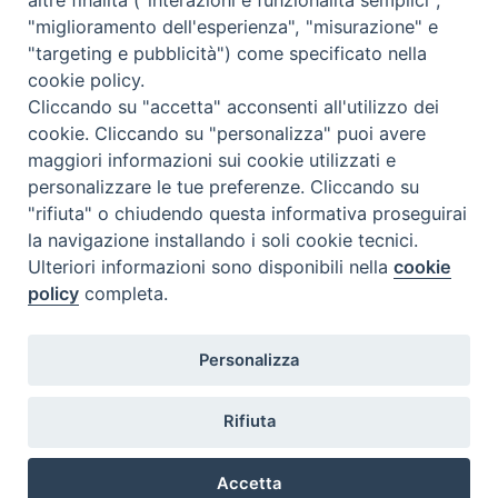
"miglioramento dell'esperienza", "misurazione" e
"targeting e pubblicità") come specificato nella
Istituto Superiore di Scienze Religiose
cookie policy.
"Mons. Vincenzo Zoccali"
Cliccando su "accetta" acconsenti all'utilizzo dei
Via Pio XI, 236 - 89133 Reggio Calabria
cookie. Cliccando su "personalizza" puoi avere
maggiori informazioni sui cookie utilizzati e
personalizzare le tue preferenze. Cliccando su
"rifiuta" o chiudendo questa informativa proseguirai
la navigazione installando i soli cookie tecnici.
Ulteriori informazioni sono disponibili nella
cookie
policy
completa.
Personalizza
Privacy policy
Rifiuta
©2021 Istituto Superiore di Scienze Religiose “Mons. Vincenzo
Zoccali” – Reggio Calabria
Accetta