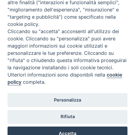
altre finalità ("interazioni e funzionalità semplici",
"miglioramento dell'esperienza", "misurazione" e
"targeting e pubblicità") come specificato nella
Istituto Superiore di Scienze Religiose
cookie policy.
"Mons. Vincenzo Zoccali"
Cliccando su "accetta" acconsenti all'utilizzo dei
Via Pio XI, 236 - 89133 Reggio Calabria
cookie. Cliccando su "personalizza" puoi avere
maggiori informazioni sui cookie utilizzati e
personalizzare le tue preferenze. Cliccando su
"rifiuta" o chiudendo questa informativa proseguirai
la navigazione installando i soli cookie tecnici.
Ulteriori informazioni sono disponibili nella
cookie
policy
completa.
Personalizza
Privacy policy
Rifiuta
©2021 Istituto Superiore di Scienze Religiose “Mons. Vincenzo
Zoccali” – Reggio Calabria
Accetta