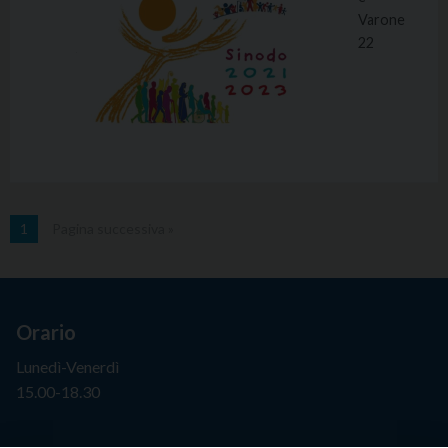
Varone
22
1
Pagina successiva »
Orario
Lunedì-Venerdì
15.00-18.30