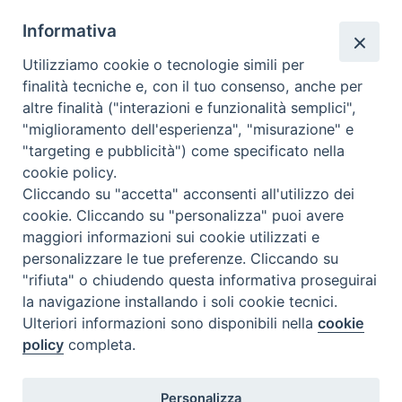
Segreteria
Informativa
info@issr-rc.it
Utilizziamo cookie o tecnologie simili per
Tel. 0965593575
finalità tecniche e, con il tuo consenso, anche per
Fax 0965597484
altre finalità ("interazioni e funzionalità semplici",
"miglioramento dell'esperienza", "misurazione" e
"targeting e pubblicità") come specificato nella
Istituto Superiore di Scienze Religiose
cookie policy.
"Mons. Vincenzo Zoccali"
Cliccando su "accetta" acconsenti all'utilizzo dei
Via Pio XI, 236 - 89133 Reggio Calabria
cookie. Cliccando su "personalizza" puoi avere
maggiori informazioni sui cookie utilizzati e
personalizzare le tue preferenze. Cliccando su
"rifiuta" o chiudendo questa informativa proseguirai
la navigazione installando i soli cookie tecnici.
Ulteriori informazioni sono disponibili nella
cookie
policy
completa.
Personalizza