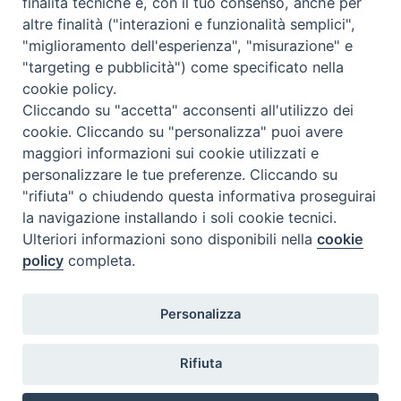
finalità tecniche e, con il tuo consenso, anche per
Fax 0965597484
altre finalità ("interazioni e funzionalità semplici",
"miglioramento dell'esperienza", "misurazione" e
"targeting e pubblicità") come specificato nella
Istituto Superiore di Scienze Religiose
cookie policy.
"Mons. Vincenzo Zoccali"
Cliccando su "accetta" acconsenti all'utilizzo dei
Via Pio XI, 236 - 89133 Reggio Calabria
cookie. Cliccando su "personalizza" puoi avere
maggiori informazioni sui cookie utilizzati e
personalizzare le tue preferenze. Cliccando su
"rifiuta" o chiudendo questa informativa proseguirai
la navigazione installando i soli cookie tecnici.
Ulteriori informazioni sono disponibili nella
cookie
policy
completa.
Personalizza
Privacy policy
Rifiuta
©2021 Istituto Superiore di Scienze Religiose “Mons. Vincenzo