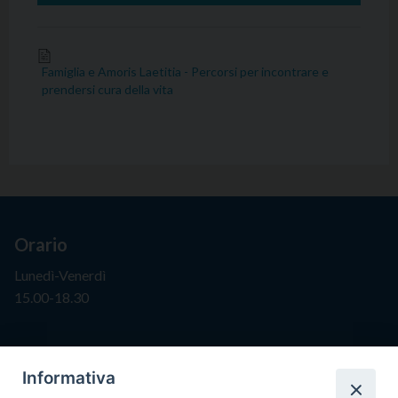
Famiglia e Amoris Laetitia - Percorsi per incontrare e
prendersi cura della vita
Orario
Lunedì-Venerdì
15.00-18.30
Segreteria
Informativa
info@issr-rc.it