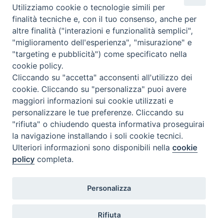
Utilizziamo cookie o tecnologie simili per
Tel. 0965593575
finalità tecniche e, con il tuo consenso, anche per
Fax 0965597484
altre finalità ("interazioni e funzionalità semplici",
"miglioramento dell'esperienza", "misurazione" e
"targeting e pubblicità") come specificato nella
Istituto Superiore di Scienze Religiose
cookie policy.
"Mons. Vincenzo Zoccali"
Cliccando su "accetta" acconsenti all'utilizzo dei
Via Pio XI, 236 - 89133 Reggio Calabria
cookie. Cliccando su "personalizza" puoi avere
maggiori informazioni sui cookie utilizzati e
personalizzare le tue preferenze. Cliccando su
"rifiuta" o chiudendo questa informativa proseguirai
la navigazione installando i soli cookie tecnici.
Ulteriori informazioni sono disponibili nella
cookie
policy
completa.
Personalizza
Privacy policy
Rifiuta