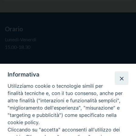
Orario
Lunedì-Venerdì
15.00-18.30
Segreteria
Informativa
info@issr-rc.it
Utilizziamo cookie o tecnologie simili per
Tel. 0965593575
finalità tecniche e, con il tuo consenso, anche per
Fax 0965597484
altre finalità ("interazioni e funzionalità semplici",
"miglioramento dell'esperienza", "misurazione" e
"targeting e pubblicità") come specificato nella
Istituto Superiore di Scienze Religiose
cookie policy.
"Mons. Vincenzo Zoccali"
Cliccando su "accetta" acconsenti all'utilizzo dei
Via Pio XI, 236 - 89133 Reggio Calabria