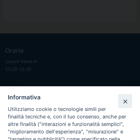
Orario
Lunedì-Venerdì
15.00-18.30
Segreteria
Informativa
info@issr-rc.it
Utilizziamo cookie o tecnologie simili per
Tel. 0965593575
finalità tecniche e, con il tuo consenso, anche per
Fax 0965597484
altre finalità ("interazioni e funzionalità semplici",
"miglioramento dell'esperienza", "misurazione" e
"targeting e pubblicità") come specificato nella