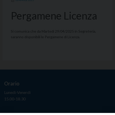
16 APRILE 2025
Pergamene Licenza
Si comunica che da Martedì 29/04/2025 in Segreteria,
saranno disponibili le Pergamene di Licenza.
Orario
Lunedì-Venerdì
15.00-18.30