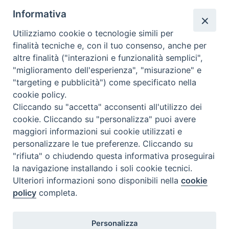
Segreteria
Informativa
info@issr-rc.it
Utilizziamo cookie o tecnologie simili per
Tel. 0965593575
finalità tecniche e, con il tuo consenso, anche per
Fax 0965597484
altre finalità ("interazioni e funzionalità semplici",
"miglioramento dell'esperienza", "misurazione" e
"targeting e pubblicità") come specificato nella
Istituto Superiore di Scienze Religiose
cookie policy.
"Mons. Vincenzo Zoccali"
Cliccando su "accetta" acconsenti all'utilizzo dei
Via Pio XI, 236 - 89133 Reggio Calabria
cookie. Cliccando su "personalizza" puoi avere
maggiori informazioni sui cookie utilizzati e
personalizzare le tue preferenze. Cliccando su
"rifiuta" o chiudendo questa informativa proseguirai
la navigazione installando i soli cookie tecnici.
Ulteriori informazioni sono disponibili nella
cookie
policy
completa.
Personalizza