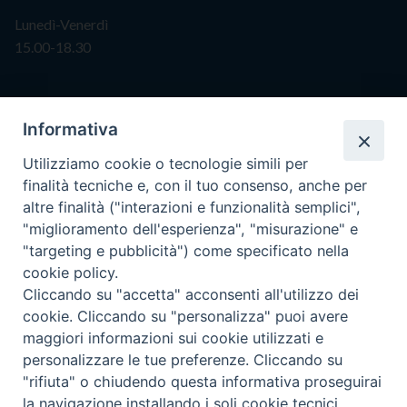
Lunedì-Venerdì
15.00-18.30
Segreteria
Informativa
info@issr-rc.it
Utilizziamo cookie o tecnologie simili per
Tel. 0965593575
finalità tecniche e, con il tuo consenso, anche per
Fax 0965597484
altre finalità ("interazioni e funzionalità semplici",
"miglioramento dell'esperienza", "misurazione" e
"targeting e pubblicità") come specificato nella
Istituto Superiore di Scienze Religiose
cookie policy.
"Mons. Vincenzo Zoccali"
Cliccando su "accetta" acconsenti all'utilizzo dei
Via Pio XI, 236 - 89133 Reggio Calabria
cookie. Cliccando su "personalizza" puoi avere
maggiori informazioni sui cookie utilizzati e
personalizzare le tue preferenze. Cliccando su
"rifiuta" o chiudendo questa informativa proseguirai
la navigazione installando i soli cookie tecnici.