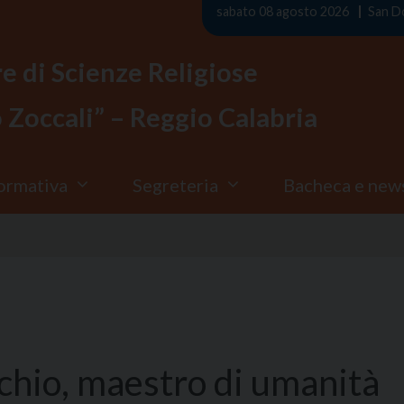
sabato 08 agosto 2026
San D
re di Scienze Religiose
Zoccali” – Reggio Calabria
ormativa
Segreteria
Bacheca e new
cchio, maestro di umanità