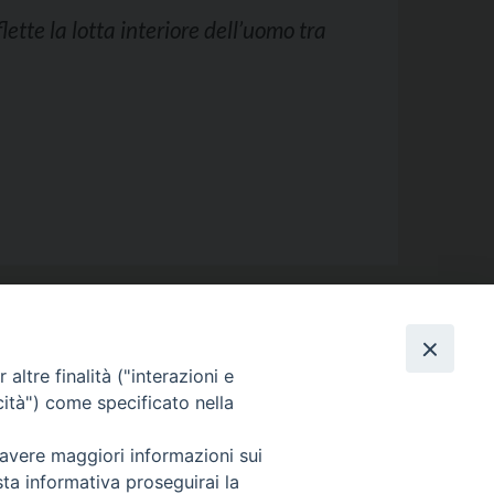
flette la lotta interiore dell’uomo tra
Orario
altre finalità ("interazioni e
cità") come specificato nella
Lunedì-Venerdì
15.00-18.30
 avere maggiori informazioni sui
sta informativa proseguirai la