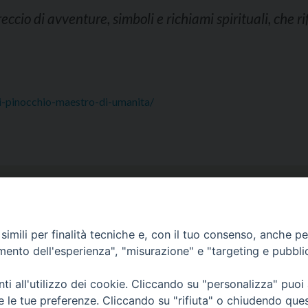
eccio di avventure, simboli e richiami spirituali, che ri
di-pinocchio-maestro-di-umanita/
i
Segreteria
imili per finalità tecniche e, con il tuo consenso, anche per 
amento dell'esperienza", "misurazione" e "targeting e pubbli
info@issr-rc.it
Tel. 0965593575
ccali"
i all'utilizzo dei cookie. Cliccando su "personalizza" puoi
Fax 0965597484
re le tue preferenze. Cliccando su "rifiuta" o chiudendo que
Calabria