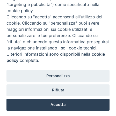
"targeting e pubblicità") come specificato nella
Istituto Superiore di Scienze Religiose
cookie policy.
"Mons. Vincenzo Zoccali"
Cliccando su "accetta" acconsenti all'utilizzo dei
Via Pio XI, 236 - 89133 Reggio Calabria
cookie. Cliccando su "personalizza" puoi avere
maggiori informazioni sui cookie utilizzati e
personalizzare le tue preferenze. Cliccando su
"rifiuta" o chiudendo questa informativa proseguirai
la navigazione installando i soli cookie tecnici.
Ulteriori informazioni sono disponibili nella
cookie
policy
completa.
Personalizza
Privacy policy
Rifiuta
©2021 Istituto Superiore di Scienze Religiose “Mons. Vincenzo
Zoccali” – Reggio Calabria
Accetta
Preferenze Cookie