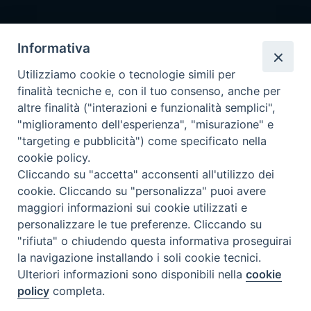
Segreteria
Informativa
info@issr-rc.it
Utilizziamo cookie o tecnologie simili per
Tel. 0965593575
finalità tecniche e, con il tuo consenso, anche per
Fax 0965597484
altre finalità ("interazioni e funzionalità semplici",
"miglioramento dell'esperienza", "misurazione" e
"targeting e pubblicità") come specificato nella
Istituto Superiore di Scienze Religiose
cookie policy.
"Mons. Vincenzo Zoccali"
Cliccando su "accetta" acconsenti all'utilizzo dei
Via Pio XI, 236 - 89133 Reggio Calabria
cookie. Cliccando su "personalizza" puoi avere
maggiori informazioni sui cookie utilizzati e
personalizzare le tue preferenze. Cliccando su
"rifiuta" o chiudendo questa informativa proseguirai
la navigazione installando i soli cookie tecnici.
Ulteriori informazioni sono disponibili nella
cookie
policy
completa.