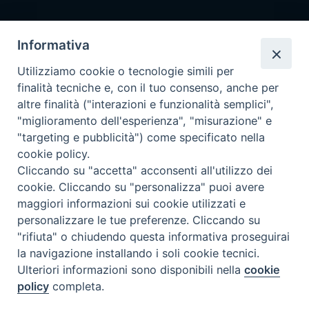
Segreteria
Informativa
info@issr-rc.it
Utilizziamo cookie o tecnologie simili per
Tel. 0965593575
finalità tecniche e, con il tuo consenso, anche per
Fax 0965597484
altre finalità ("interazioni e funzionalità semplici",
"miglioramento dell'esperienza", "misurazione" e
"targeting e pubblicità") come specificato nella
Istituto Superiore di Scienze Religiose
cookie policy.
"Mons. Vincenzo Zoccali"
Cliccando su "accetta" acconsenti all'utilizzo dei
Via Pio XI, 236 - 89133 Reggio Calabria
cookie. Cliccando su "personalizza" puoi avere
maggiori informazioni sui cookie utilizzati e
personalizzare le tue preferenze. Cliccando su
"rifiuta" o chiudendo questa informativa proseguirai
la navigazione installando i soli cookie tecnici.
Ulteriori informazioni sono disponibili nella
cookie
policy
completa.