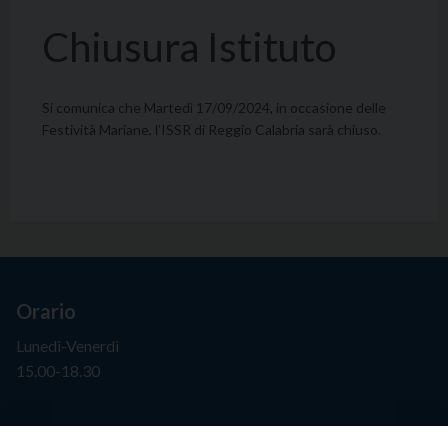
Chiusura Istituto
Si comunica che Martedì 17/09/2024, in occasione delle
Festività Mariane, l’ISSR di Reggio Calabria sarà chiuso.
Orario
Lunedì-Venerdì
15.00-18.30
Segreteria