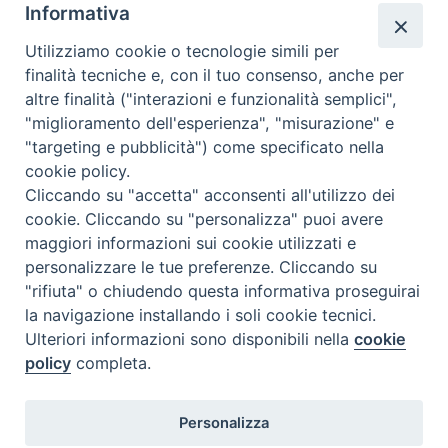
Informativa
info@issr-rc.it
Utilizziamo cookie o tecnologie simili per
Tel. 0965593575
finalità tecniche e, con il tuo consenso, anche per
Fax 0965597484
altre finalità ("interazioni e funzionalità semplici",
"miglioramento dell'esperienza", "misurazione" e
"targeting e pubblicità") come specificato nella
Istituto Superiore di Scienze Religiose
cookie policy.
"Mons. Vincenzo Zoccali"
Cliccando su "accetta" acconsenti all'utilizzo dei
Via Pio XI, 236 - 89133 Reggio Calabria
cookie. Cliccando su "personalizza" puoi avere
maggiori informazioni sui cookie utilizzati e
personalizzare le tue preferenze. Cliccando su
"rifiuta" o chiudendo questa informativa proseguirai
la navigazione installando i soli cookie tecnici.
Ulteriori informazioni sono disponibili nella
cookie
policy
completa.
Personalizza