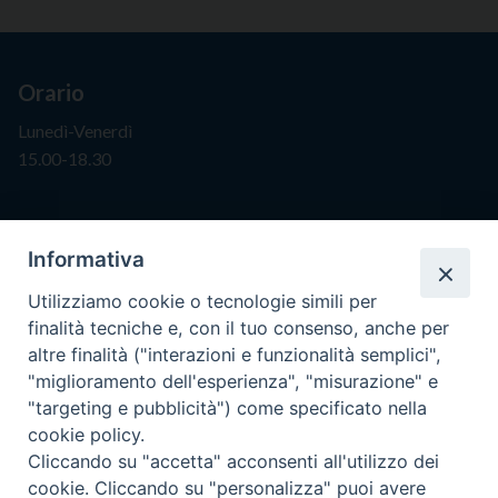
Orario
Lunedì-Venerdì
15.00-18.30
Segreteria
Informativa
info@issr-rc.it
Utilizziamo cookie o tecnologie simili per
Tel. 0965593575
finalità tecniche e, con il tuo consenso, anche per
Fax 0965597484
altre finalità ("interazioni e funzionalità semplici",
"miglioramento dell'esperienza", "misurazione" e
"targeting e pubblicità") come specificato nella
Istituto Superiore di Scienze Religiose
cookie policy.
"Mons. Vincenzo Zoccali"
Cliccando su "accetta" acconsenti all'utilizzo dei
Via Pio XI, 236 - 89133 Reggio Calabria
cookie. Cliccando su "personalizza" puoi avere