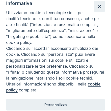
Informativa
info@issr-rc.it
Utilizziamo cookie o tecnologie simili per
Tel. 0965593575
finalità tecniche e, con il tuo consenso, anche per
Fax 0965597484
altre finalità ("interazioni e funzionalità semplici",
"miglioramento dell'esperienza", "misurazione" e
"targeting e pubblicità") come specificato nella
Istituto Superiore di Scienze Religiose
cookie policy.
"Mons. Vincenzo Zoccali"
Cliccando su "accetta" acconsenti all'utilizzo dei
Via Pio XI, 236 - 89133 Reggio Calabria
cookie. Cliccando su "personalizza" puoi avere
maggiori informazioni sui cookie utilizzati e
personalizzare le tue preferenze. Cliccando su
"rifiuta" o chiudendo questa informativa proseguirai
la navigazione installando i soli cookie tecnici.
Ulteriori informazioni sono disponibili nella
cookie
policy
completa.
Personalizza