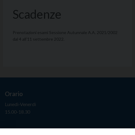
Scadenze
Prenotazioni esami Sessione Autunnale A.A. 2021/2002
dal 4 all’11 settembre 2022.
Orario
Lunedì-Venerdì
15.00-18.30
Segreteria