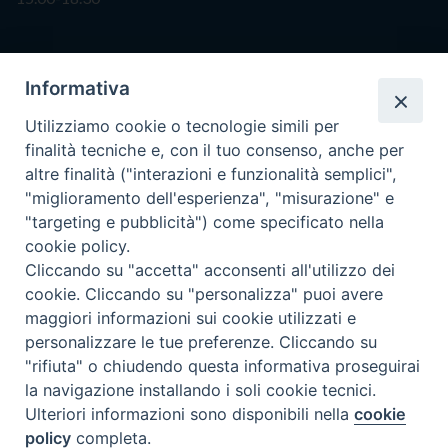
Segreteria
Informativa
info@issr-rc.it
Utilizziamo cookie o tecnologie simili per
Tel. 0965593575
finalità tecniche e, con il tuo consenso, anche per
Fax 0965597484
altre finalità ("interazioni e funzionalità semplici",
"miglioramento dell'esperienza", "misurazione" e
"targeting e pubblicità") come specificato nella
Istituto Superiore di Scienze Religiose
cookie policy.
"Mons. Vincenzo Zoccali"
Cliccando su "accetta" acconsenti all'utilizzo dei
Via Pio XI, 236 - 89133 Reggio Calabria
cookie. Cliccando su "personalizza" puoi avere
maggiori informazioni sui cookie utilizzati e
personalizzare le tue preferenze. Cliccando su
"rifiuta" o chiudendo questa informativa proseguirai
la navigazione installando i soli cookie tecnici.
Ulteriori informazioni sono disponibili nella
cookie
policy
completa.